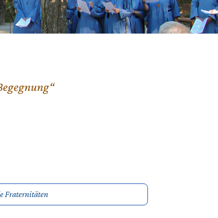
n Begegnung“
le Fraternitäten