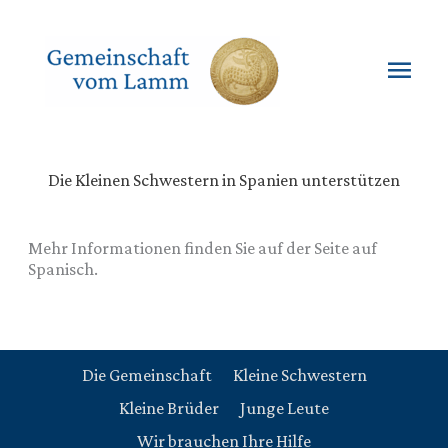
Zum
Inhalt
springen
Hau
Die Kleinen Schwestern in Spanien unterstützen
Mehr Informationen finden Sie auf der Seite auf
Spanisch.
Die Gemeinschaft
Kleine Schwestern
Kleine Brüder
Junge Leute
Wir brauchen Ihre Hilfe